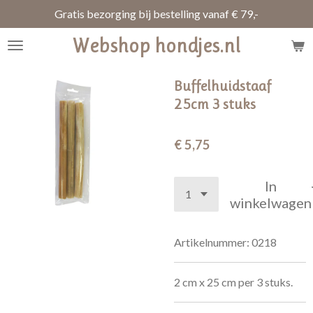
Gratis bezorging bij bestelling vanaf € 79,-
Ga
direct
Webshop hondjes.nl
naar
de
hoofdinhoud
Buffelhuidstaaf
25cm 3 stuks
€ 5,75
In
winkelwagen
Artikelnummer:
0218
2 cm x 25 cm per 3 stuks.