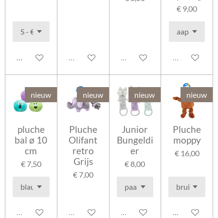
€ 9,00
In winkelwagen
Uitverkocht
Uitverkocht
Uitverkocht
nieuw
nieuw
nieuw
nieuw
pluche
Pluche
Junior
Pluche
bal ø 10
Olifant
Bungeldi
moppy
cm
retro
er
€ 16,00
Grijs
€ 7,50
€ 8,00
€ 7,00
Uitverkocht
Uitverkocht
Uitverkocht
In winkelwag