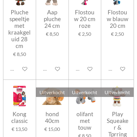
Pluche
Aap
Flostou
Flostou
speeltje
pluche
w 20 cm
w blauw
met
24 cm
roze
20 cm
kraakgel
€ 8,50
€ 2,50
€ 2,50
uid 28
cm
€ 8,50
In winkelwagen
In winkelwagen
In winkelwagen
In winkelwag
Uitverkocht
Uitverkocht
Uitverkocht
Kong
hond
olifant
Play
classic
40cm
met
Squeake
touw
r &
€ 13,50
€ 15,00
Tprring
€ 8,50