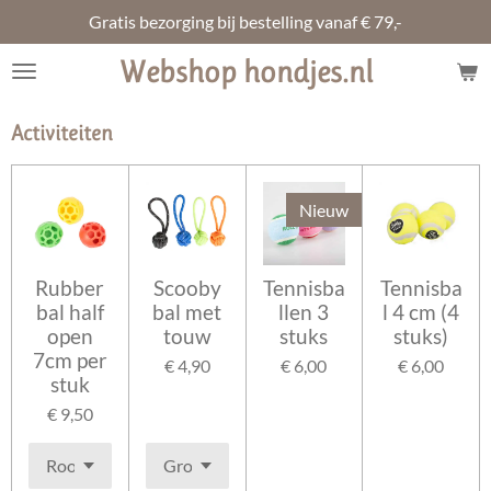
Gratis bezorging bij bestelling vanaf € 79,-
Ga
direct
Webshop hondjes.nl
naar
de
hoofdinhoud
Activiteiten
Nieuw
Rubber
Scooby
Tennisba
Tennisba
bal half
bal met
llen 3
l 4 cm (4
open
touw
stuks
stuks)
7cm per
€ 4,90
€ 6,00
€ 6,00
stuk
€ 9,50