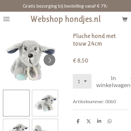
Gratis bezorging bij bestelling vanaf € 79,-
Ga
direct
Webshop hondjes.nl
naar
de
hoofdinhoud
Pluche hond met
touw 24cm
€ 8,50
In
winkelwagen
Artikelnummer:
0060
D
D
S
D
e
e
h
e