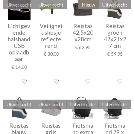
Uitverkocht
Uitverkocht
Nieuw
Uitverkocht
Lichtgev
Veilighei
Reistas
Reistas
ende
dshesje
42,5x20
groen
halsband
reflecte
x28cm
42x21x2
USB
rend
7 cm
€ 62,95
oplaadb
€ 30,00
€ 59,95
aar
€ 14,00
Uitverkocht
Uitverkocht
Uitverkocht
Uitverkocht
Uitverkocht
Uitverkocht
Uitverkocht
Uitverkocht
Reistas
Reistas
Fietsma
Fietsma
blauw
grijs
nd extra
nd 29 ×