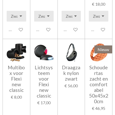
€ 18,00
In winkelwagen
In winkelwagen
In winkelwagen
In winkelwag
Nieuw
Multibo
Lichtsys
Draagza
Schoude
x voor
teem
k nylon
rtas
Flexi
voor
zwart
zacht en
new
Flexi
comfort
€ 56,00
classic
new
abel
classic
50x45x2
€ 8,00
0cm
€ 17,00
€ 46,95