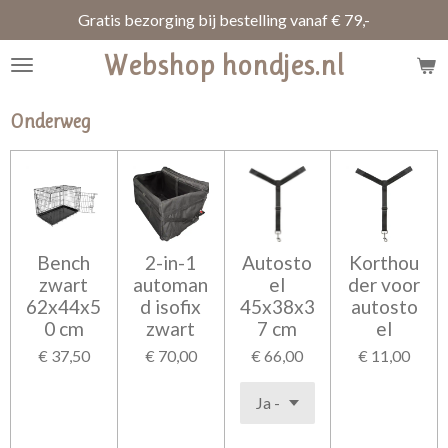
Gratis bezorging bij bestelling vanaf € 79,-
Ga
direct
Webshop hondjes.nl
naar
de
hoofdinhoud
Onderweg
Bench
2-in-1
Autosto
Korthou
zwart
automan
el
der voor
62x44x5
d isofix
45x38x3
autosto
0 cm
zwart
7 cm
el
€ 37,50
€ 70,00
€ 66,00
€ 11,00