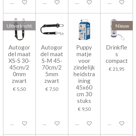
In winkelwagen
In winkelwagen
In winkelwagen
In winkelwag
Uitverkocht
Nieuw
Autogor
Autogor
Puppy
Drinkfle
del maat
del maat
matje
s
XS-S 30-
S-M 45-
voor
compact
45cm/2
70cm/2
zindelijk
€ 21,95
0mm
5mm
heidstra
zwart
zwart
ining
45x60
€ 5,50
€ 7,50
cm 30
stuks
€ 9,50
Uitverkocht
In winkelwagen
In winkelwagen
Uitverkocht