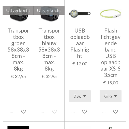
Uitverkocht
Uitverkocht
Transpor
Transpor
USB
Flash
tbox
tbox
oplaadb
lichtgev
groen
blauw
aar
ende
58x38x3
58x38x3
Flashlig
band
8cm -
8cm -
ht
USB
max.
max.
oplaadb
€ 13,00
8kg
8kg
aar XS-S
35cm
€ 32,95
€ 32,95
€ 15,00
Uitverkocht
Uitverkocht
In winkelwagen
In winkelwag