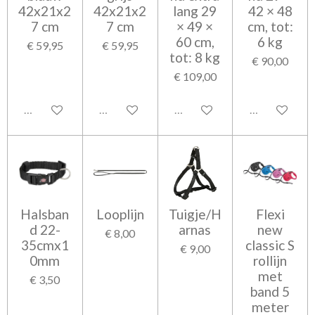
42x21x2
42x21x2
lang 29
42 × 48
7 cm
7 cm
× 49 ×
cm, tot:
60 cm,
6 kg
€ 59,95
€ 59,95
tot: 8 kg
€ 90,00
€ 109,00
Uitverkocht
Uitverkocht
Uitverkocht
Uitverkocht
Halsban
Looplijn
Tuigje/H
Flexi
d 22-
arnas
new
€ 8,00
35cmx1
classic S
€ 9,00
0mm
rollijn
met
€ 3,50
band 5
meter