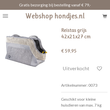
Gratis bezorging bij bestelling vanaf € 79,-
Ga
direct
Webshop hondjes.nl
naar
de
hoofdinhoud
Reistas grijs
42x21x27 cm
€ 59,95
Uitverkocht
Artikelnummer:
0073
Geschikt voor kleine
huisdieren van max. 7 kg