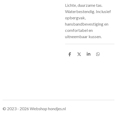
Lichte, duurzame tas.
Waterbestendig. Inclusief
opbergvak,
hansbandbevestiging en
comfortabel en
uitneembaar kussen.
D
D
S
D
e
e
h
e
l
e
a
l
e
l
r
e
n
e
n
© 2023 - 2026 Webshop hondjes.nl