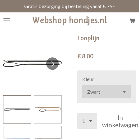
Gratis bezorging bij bestelling vanaf € 79,-
Ga
direct
Webshop hondjes.nl
naar
de
hoofdinhoud
Looplijn
€ 8,00
Kleur
In
winkelwagen