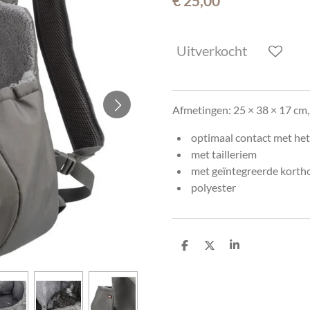
€ 25,00
Uitverkocht
Afmetingen: 25 × 38 × 17 cm, 
optimaal contact met het
met tailleriem
met geïntegreerde korth
polyester
D
D
S
e
e
h
l
e
a
e
l
r
n
e