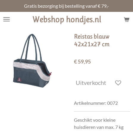
Gratis bezorging bij bestelling vanaf € 79,-
Ga
direct
Webshop hondjes.nl
naar
de
hoofdinhoud
Reistas blauw
42x21x27 cm
€ 59,95
Uitverkocht
Artikelnummer:
0072
Geschikt voor kleine
huisdieren van max. 7 kg