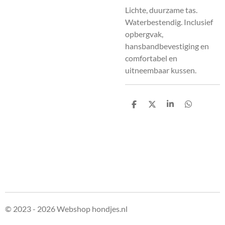
Lichte, duurzame tas.
Waterbestendig. Inclusief
opbergvak,
hansbandbevestiging en
comfortabel en
uitneembaar kussen.
D
D
S
D
e
e
h
e
l
e
a
l
e
l
r
e
n
e
n
© 2023 - 2026 Webshop hondjes.nl