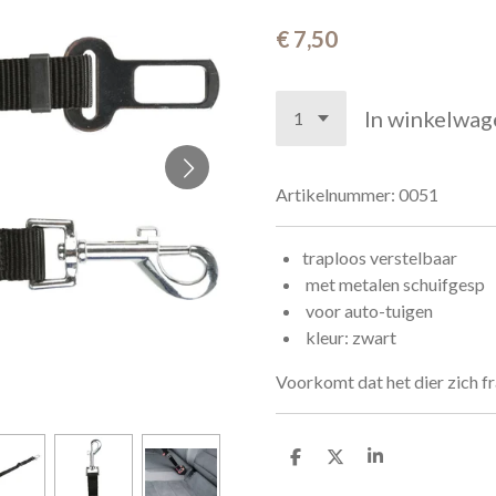
€ 7,50
In winkelwag
Artikelnummer:
0051
traploos verstelbaar
met metalen schuifgesp
voor auto-tuigen
kleur: zwart
Voorkomt dat het dier zich f
D
D
S
e
e
h