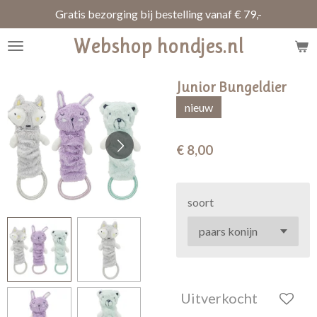
Gratis bezorging bij bestelling vanaf € 79,-
Ga
direct
Webshop hondjes.nl
naar
de
hoofdinhoud
Junior Bungeldier
nieuw
€ 8,00
soort
Uitverkocht