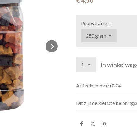
€ 4,50
Puppytrainers
In winkelwag
Artikelnummer:
0204
Dit zijn de kleinste beloning
D
D
S
e
e
h
l
e
a