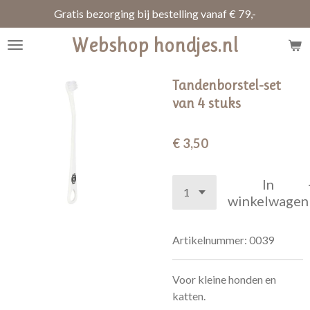
Gratis bezorging bij bestelling vanaf € 79,-
Ga
direct
Webshop hondjes.nl
naar
de
hoofdinhoud
Tandenborstel-set
van 4 stuks
€ 3,50
In
winkelwagen
Artikelnummer:
0039
Voor kleine honden en
katten.