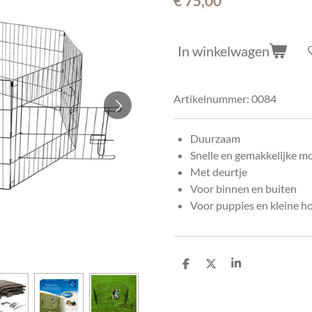
€ 75,00
In winkelwagen
Artikelnummer:
0084
Duurzaam
Snelle en gemakkelijke m
Met deurtje
Voor binnen en buiten
Voor puppies en kleine 
D
D
S
e
e
h
l
e
a
e
l
r
n
e