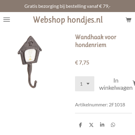
Gratis bezorging bij bestelling vanaf € 79,-
Ga
direct
Webshop hondjes.nl
naar
de
hoofdinhoud
Wandhaak voor
hondenriem
€ 7,75
In
winkelwagen
Artikelnummer:
2F1018
D
D
S
D
e
e
h
e