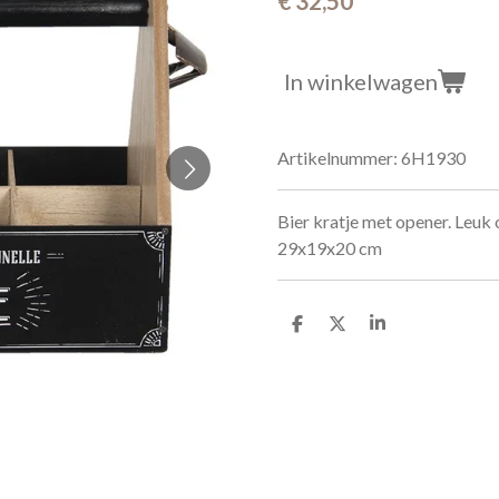
€ 32,50
In winkelwagen
Artikelnummer:
6H1930
Bier kratje met opener. Leuk
29x19x20 cm
D
D
S
e
e
h
l
e
a
e
l
r
n
e