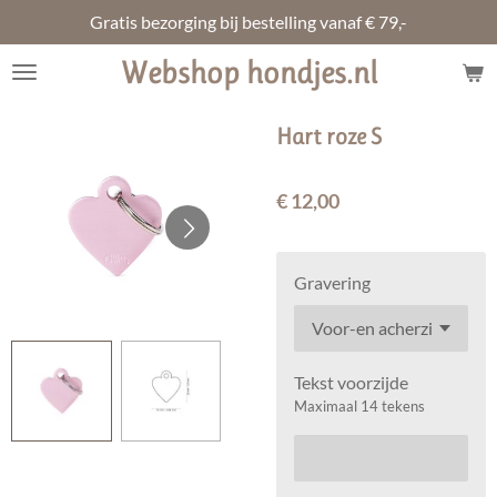
Gratis bezorging bij bestelling vanaf € 79,-
Ga
direct
Webshop hondjes.nl
naar
de
hoofdinhoud
Hart roze S
€ 12,00
Gravering
Tekst voorzijde
Maximaal 14 tekens