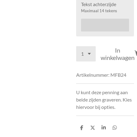
Tekst achterzijde
Maximaal 14 tekens
In
winkelwagen
Artikelnummer:
MFB24
U kunt deze penning aan
beide zijden graveren. Kies
hiervoor bij opties.
D
D
S
D
e
e
h
e