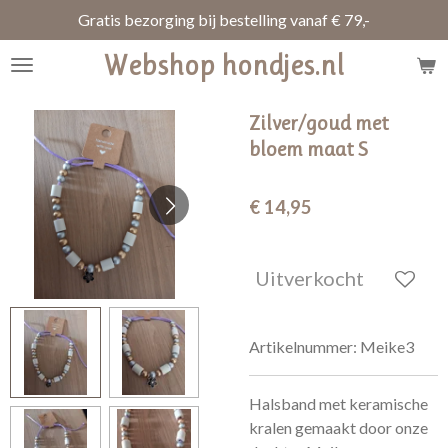
Gratis bezorging bij bestelling vanaf € 79,-
Ga
direct
Webshop hondjes.nl
naar
de
hoofdinhoud
Zilver/goud met
bloem maat S
€ 14,95
Uitverkocht
Artikelnummer:
Meike3
Halsband met keramische
kralen gemaakt door onze