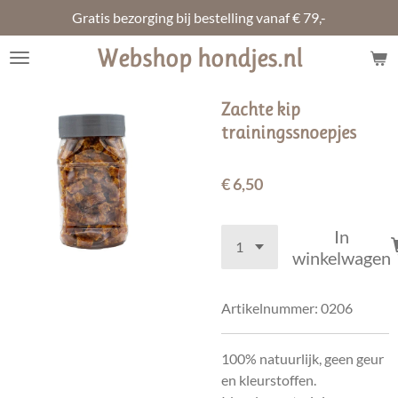
Gratis bezorging bij bestelling vanaf € 79,-
Ga
direct
Webshop hondjes.nl
naar
de
hoofdinhoud
Zachte kip
trainingssnoepjes
€ 6,50
In
winkelwagen
Artikelnummer:
0206
100% natuurlijk, geen geur
en kleurstoffen.