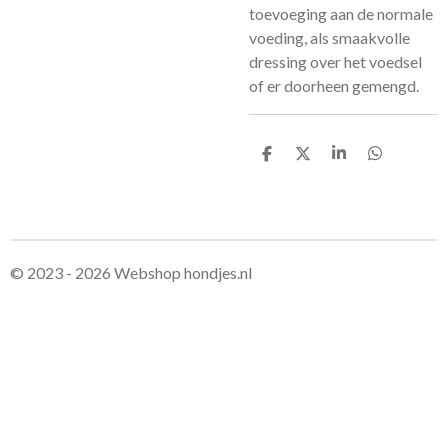
toevoeging aan de normale
voeding, als smaakvolle
dressing over het voedsel
of er doorheen gemengd.
D
D
S
D
e
e
h
e
l
e
a
l
e
l
r
e
n
e
n
© 2023 - 2026 Webshop hondjes.nl