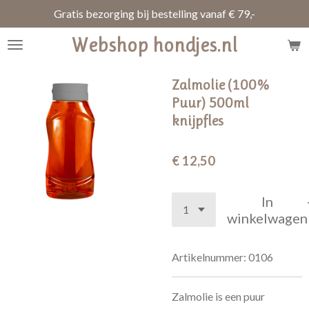
Gratis bezorging bij bestelling vanaf € 79,-
Ga
direct
Webshop hondjes.nl
naar
de
hoofdinhoud
Zalmolie (100%
Puur) 500ml
knijpfles
€ 12,50
In
winkelwagen
Artikelnummer:
0106
Zalmolie is een puur