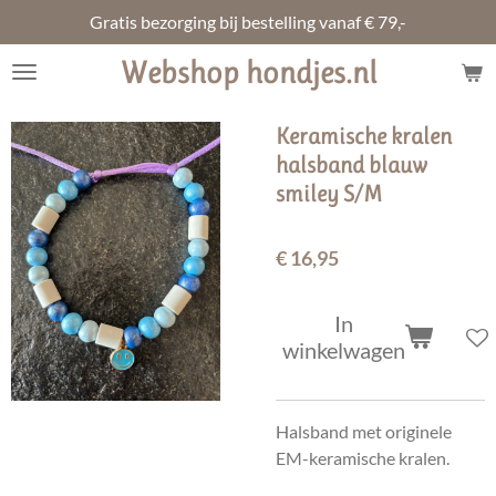
Gratis bezorging bij bestelling vanaf € 79,-
Ga
direct
Webshop hondjes.nl
naar
de
hoofdinhoud
Keramische kralen
halsband blauw
smiley S/M
€ 16,95
In
winkelwagen
Halsband met originele
EM-keramische kralen.