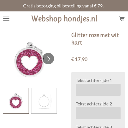
Gratis bezorging bij bestelling vanaf € 79,-
Ga
direct
Webshop hondjes.nl
naar
de
hoofdinhoud
Glitter roze met wit
hart
€ 17,90
Tekst achterzijde 1
Tekst achterzijde 2
Tekst achterzijde 3