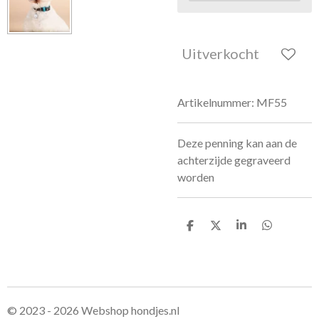
Uitverkocht
Artikelnummer:
MF55
Deze penning kan aan de
achterzijde gegraveerd
worden
D
D
S
D
e
e
h
e
l
e
a
l
e
l
r
e
n
e
n
© 2023 - 2026 Webshop hondjes.nl