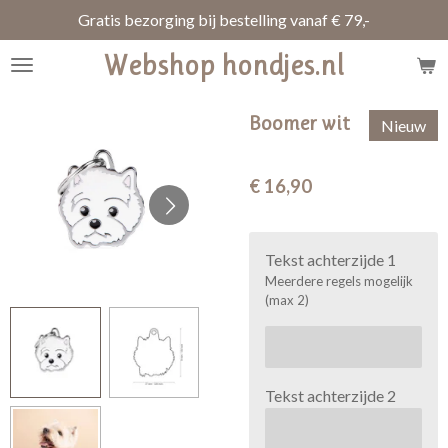
Gratis bezorging bij bestelling vanaf € 79,-
Ga
direct
Webshop hondjes.nl
naar
de
hoofdinhoud
Boomer wit
Nieuw
€ 16,90
Tekst achterzijde 1
Meerdere regels mogelijk
(max 2)
Tekst achterzijde 2