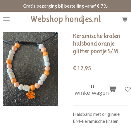
Gratis bezorging bij bestelling vanaf € 79,-
Ga
direct
Webshop hondjes.nl
naar
de
hoofdinhoud
Keramische kralen
halsband oranje
glitter pootje S/M
€ 17,95
In
winkelwagen
Halsband met originele
EM-keramische kralen.