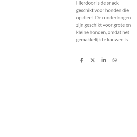
Hierdoor is de snack
geschikt voor honden die
op dieet. De runderlongen
zijn geschikt voor grote en
kleine honden, omdat het
gemakkelijk te kauwen is.
D
D
S
D
e
e
h
e
l
e
a
l
e
l
r
e
n
e
n