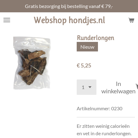
Gratis bezorging bij bestelling vanaf € 79,-
Ga
direct
Webshop hondjes.nl
naar
de
hoofdinhoud
Runderlongen
Nieuw
€ 5,25
In
winkelwagen
Artikelnummer:
0230
Er zitten weinig calorieën
en vet in de runderlongen.