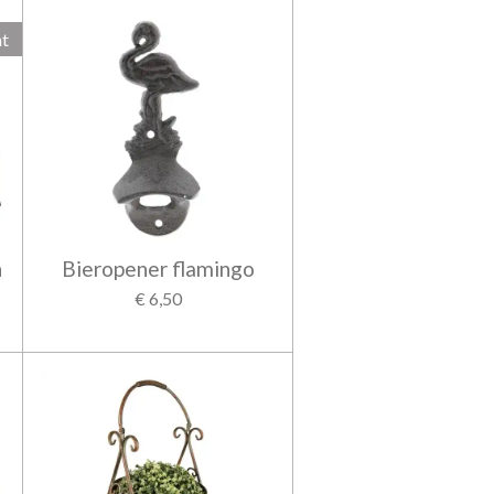
ht
n
Bieropener flamingo
€ 6,50