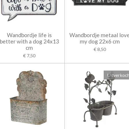
Wandbordje life is
Wandbordje metaal lov
better with a dog 24x13
my dog 22x6 cm
cm
€ 8,50
€ 7,50
Uitverkoc