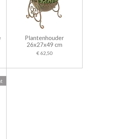
e
Plantenhouder
26x27x49 cm
€ 62,50
ht